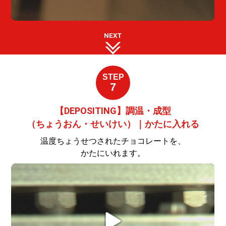
NEXT
STEP
7
【DEPOSITING】調温・成型
（ちょうおん・せいけい）｜かたに入れる
温度ちょうせつされたチョコレートを、
かたにいれます。