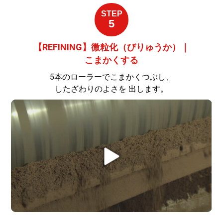
STEP
5
【REFINING】微粒化（びりゅうか）｜
こまかくする
5本のローラーでこまかくつぶし、
したざわりのよさを 出します。