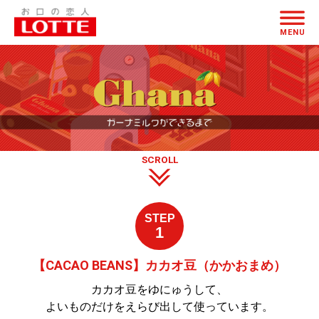
ガ
ページの本文へ
ー
MENU
ナ
ミ
ル
ク
が
SCROLL
で
き
る
STEP
1
ま
で
【CACAO BEANS】カカオ豆（かかおまめ）
カカオ豆をゆにゅうして、
よいものだけをえらび出して使っています。