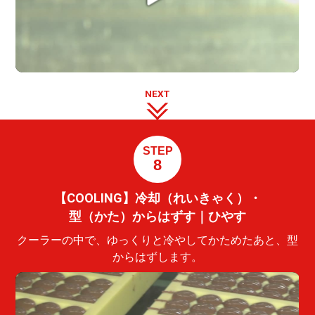
NEXT
STEP
8
【COOLING】冷却（れいきゃく）・
型（かた）からはずす｜ひやす
クーラーの中で、ゆっくりと冷やしてかためたあと、型
からはずします。