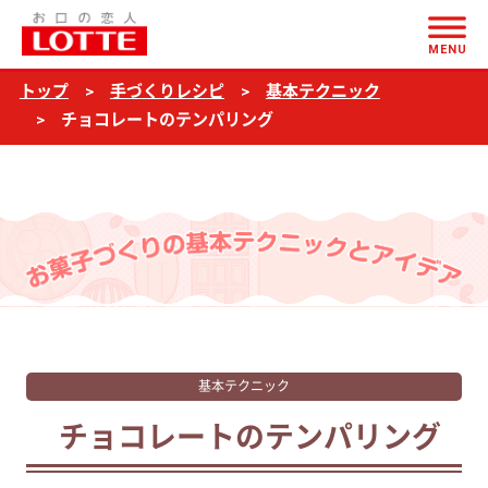
ページの本文へ
基
MENU
本
トップ
手づくりレシピ
基本テクニック
テ
チョコレートのテンパリング
ク
ニ
ッ
ク
チ
ョ
コ
レ
基本テクニック
ー
チョコレートのテンパリング
ト