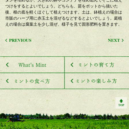
タンを埋めるか、大きめの鉢やコンテナを埋め込んでそこに植え
つけをするとよいでしょう。どちらも、苗をポットから抜いた
後、根の底を軽くほぐして植えつけます。土は、鉢植えの場合は
市販のハーブ用に赤玉土を混ぜるなどするとよいでしょう。庭植
えの場合は腐葉土を少し混ぜ、様子を見て固形肥料を置きます。
ご利用規約
サイトポリシー
サイトのご利用について