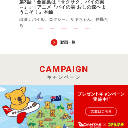
第3話「合言葉は『サクサク、パイの実
～』」│アニメ『パイの実 おしの森へよ
うこそ！』本編
出演：パイル、ロクシー、サギちゃん、住民た
ち
動画一覧
CAMPAIGN
キャンペーン