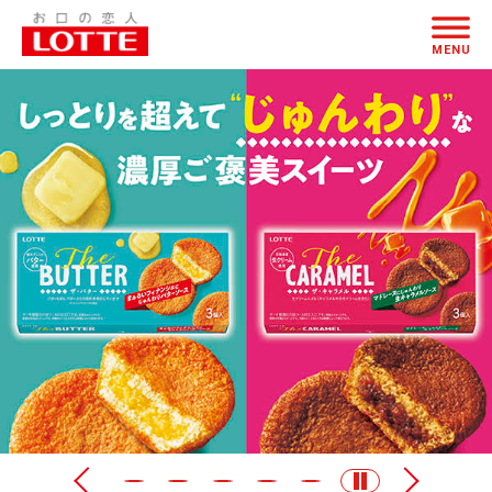
お
ページの本文へ
口
MENU
の
恋
人
LOTTE