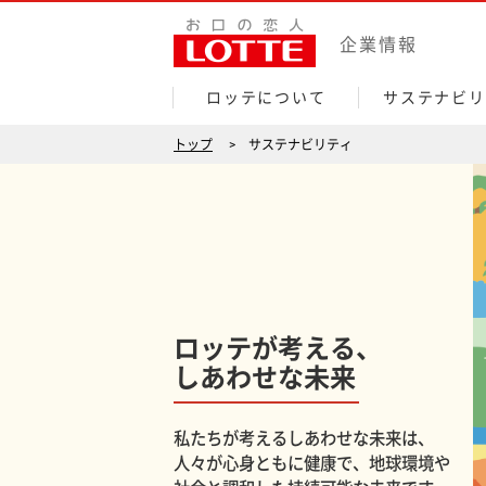
サ
企業情報
ス
テ
ロッテについて
サステナビリ
ナ
トップ
サステナビリティ
ビ
リ
テ
ィ
ロッテが考える
、
しあわせな未来
私たちが考えるしあわせな未来は、
人々が心身ともに健康で、地球環境や