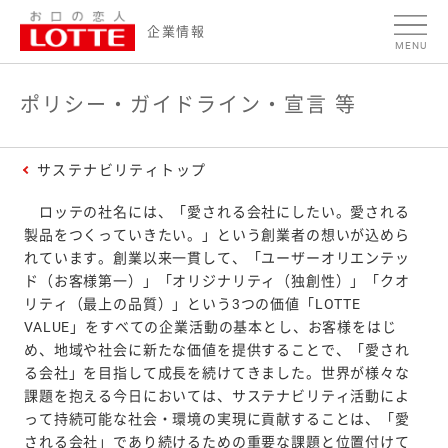
ページの本文へ
ポ
企業情報
MENU
リ
シ
ポリシー・ガイドライン・宣言 等
ー・
ガ
サステナビリティトップ
イ
ロッテの社名には、「愛される会社にしたい。愛される
ド
製品をつくっていきたい。」という創業者の想いが込めら
ラ
れています。創業以来一貫して、「ユーザーオリエンテッ
ド（お客様第一）」「オリジナリティ（独創性）」「クオ
イ
リティ（最上の品質）」という3つの価値「LOTTE
ン・
VALUE」をすべての企業活動の基本とし、お客様をはじ
宣
め、地域や社会に新たな価値を提供することで、「愛され
る会社」を目指して成長を続けてきました。世界が様々な
言
課題を抱える今日においては、サステナビリティ活動によ
等
って持続可能な社会・環境の実現に貢献することは、「愛
される会社」であり続けるための重要な課題と位置付けて