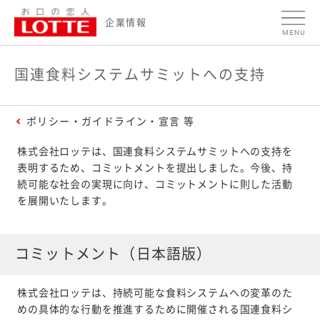
ページの本文へ
国
企業情報
MENU
連
食
国連食料システムサミットへの支持
料
シ
ポリシー・ガイドライン・宣言 等
ス
株式会社ロッテは、国連食料システムサミットへの支持を
テ
表明するため、コミットメントを提出しました。今後、持
ム
続可能な社会の実現に向け、コミットメントに則した活動
を展開いたします。
サ
ミ
ッ
コミットメント（日本語版）
ト
へ
株式会社ロッテは、持続可能な食料システムへの変革のた
めの具体的な行動を推進するために開催される国連食料シ