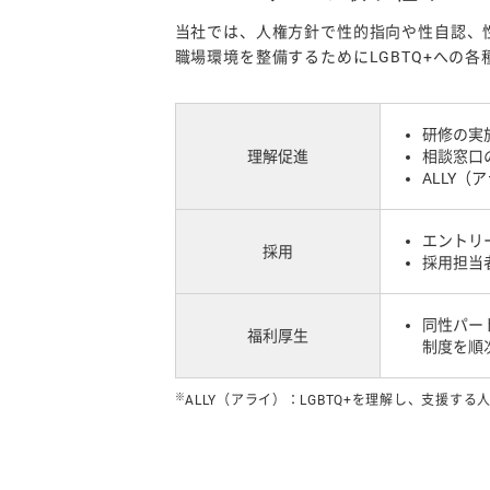
当社では、人権方針で性的指向や性自認、
職場環境を整備するためにLGBTQ+への
研修の実
理解促進
相談窓口
ALLY（
エントリ
採用
採用担当
同性パー
福利厚生
制度を順
※
ALLY（アライ）：LGBTQ+を理解し、支援する