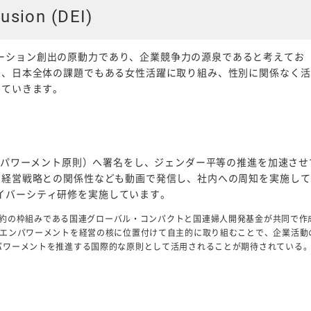
lusion (DEI)
ーション創出の原動力であり、企業競争力の源泉であると考えてお
して、日本全体の課題でもある女性活躍に取り組み、性別に関係なく活
していきます。
パワーメント原則）へ署名をし、ジェンダー平等の推進を加速させ
や、経営戦略との関係性なども動画で発信し、社内への周知を実施して
イバーシティ研修を実施しています。
な盟約の枠組みである国連グローバル・コンパクトと国連婦人開発基金が共同で作
のエンパワーメントを経営の核に位置付けて自主的に取り組むことで、企業活動
パワーメントを推進する国際的な原則として活用されることが期待されている