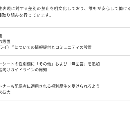
性表現に対する差別の禁止を明文化しており、誰もが安心して働け
各種取り組みを行っています。
施
の設置
※
アライ）
についての情報提供とコミュニティの設置
ーシートの性別欄に「その他」および「無回答」を追加
者向けガイドラインの周知
トナーも配偶者に適用される福利厚生を受けられるよう
次拡大
人