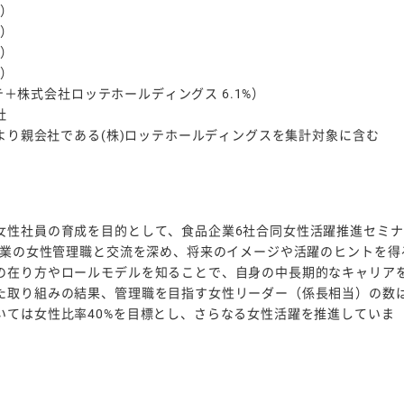
%）
%）
%）
%）
ッテ＋株式会社ロッテホールディングス 6.1%）
社
績より親会社である(株)ロッテホールディングスを集計対象に含む
女性社員の育成を目的として、食品企業6社合同女性活躍推進セミナ
企業の女性管理職と交流を深め、将来のイメージや活躍のヒントを得
の在り方やロールモデルを知ることで、自身の中長期的なキャリア
た取り組みの結果、管理職を目指す女性リーダー（係長相当）の数
いては女性比率40%を目標とし、さらなる女性活躍を推進していま