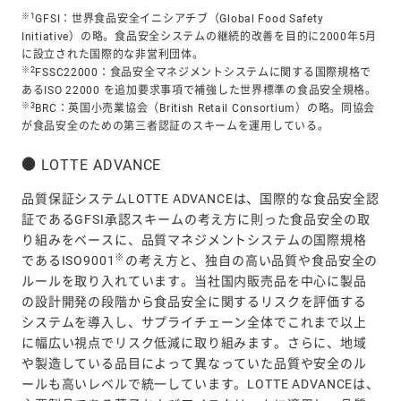
※1
GFSI：世界食品安全イニシアチブ（Global Food Safety
Initiative）の略。食品安全システムの継続的改善を目的に2000年5月
に設立された国際的な非営利団体。
※2
FSSC22000：食品安全マネジメントシステムに関する国際規格で
あるISO 22000 を追加要求事項で補強した世界標準の食品安全規格。
※3
BRC：英国小売業協会（British Retail Consortium）の略。同協会
が食品安全のための第三者認証のスキームを運用している。
LOTTE ADVANCE
品質保証システムLOTTE ADVANCEは、国際的な食品安全認
証であるGFSI承認スキームの考え方に則った食品安全の取
り組みをベースに、品質マネジメントシステムの国際規格
※
であるISO9001
の考え方と、独自の高い品質や食品安全の
ルールを取り入れています。当社国内販売品を中心に製品
の設計開発の段階から食品安全に関するリスクを評価する
システムを導入し、サプライチェーン全体でこれまで以上
に幅広い視点でリスク低減に取り組みます。さらに、地域
や製造している品目によって異なっていた品質や安全のル
ールも高いレベルで統一しています。LOTTE ADVANCEは、