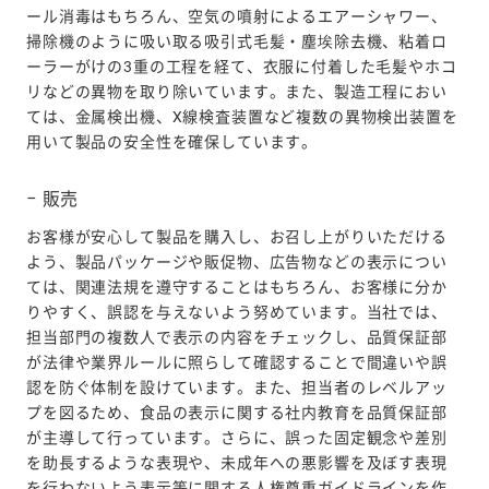
ール消毒はもちろん、空気の噴射によるエアーシャワー、
掃除機のように吸い取る吸引式毛髪・塵埃除去機、粘着ロ
ーラーがけの3重の工程を経て、衣服に付着した毛髪やホコ
リなどの異物を取り除いています。また、製造工程におい
ては、金属検出機、X線検査装置など複数の異物検出装置を
用いて製品の安全性を確保しています。
販売
お客様が安心して製品を購入し、お召し上がりいただける
よう、製品パッケージや販促物、広告物などの表示につい
ては、関連法規を遵守することはもちろん、お客様に分か
りやすく、誤認を与えないよう努めています。当社では、
担当部門の複数人で表示の内容をチェックし、品質保証部
が法律や業界ルールに照らして確認することで間違いや誤
認を防ぐ体制を設けています。また、担当者のレベルアッ
プを図るため、食品の表示に関する社内教育を品質保証部
が主導して行っています。さらに、誤った固定観念や差別
を助長するような表現や、未成年への悪影響を及ぼす表現
を行わないよう表示等に関する人権尊重ガイドラインを作