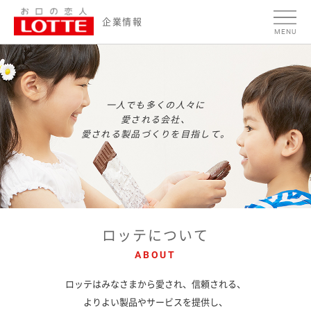
ページの本文へ
企
企業情報
MENU
業
情
報
一人でも多くの人々に
愛される会社、
愛される製品づくりを目指して。
ロッテについて
ABOUT
ロッテはみなさまから愛され、信頼される、
よりよい製品やサービスを提供し、