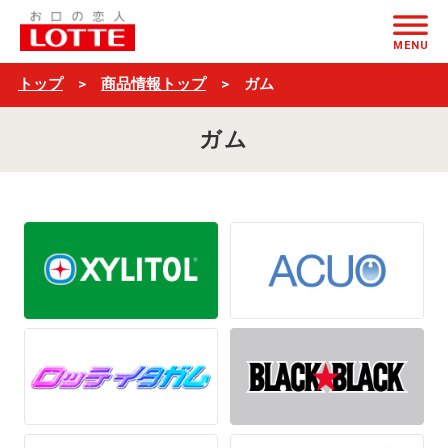
ガ
ページの本文へ
ム
MENU
商
トップ
商品情報トップ
ガム
品
ガム
一
覧