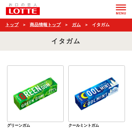
$ブ
ページの本文へ
ラ
MENU
ン
トップ
商品情報トップ
ガム
イタガム
ド
イタガム
名
＋
一
覧
$
グリーンガム
クールミントガム