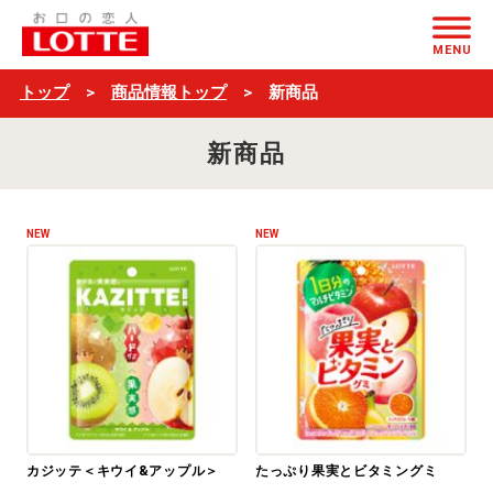
新
ページの本文へ
商
MENU
品
トップ
商品情報トップ
新商品
一
新商品
覧
NEW
NEW
カジッテ＜キウイ&アップル＞
たっぷり果実とビタミングミ