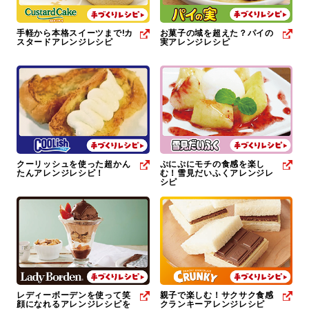
手軽から本格スイーツまで!カ
お菓子の域を超えた？パイの
スタードアレンジレシピ
実アレンジレシピ
クーリッシュを使った超かん
ぷにぷにモチの食感を楽し
たんアレンジレシピ！
む！雪見だいふくアレンジレ
シピ
レディーボーデンを使って笑
親子で楽しむ！サクサク食感
顔になれるアレンジレシピを
クランキーアレンジレシピ