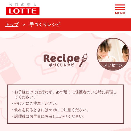
手
ページの本文へ
づ
MENU
く
トップ
手づくりレシピ
り
レ
シ
ピ
メッセージ
・お子様だけでは行わず、必ず近くに保護者のいる時に調理し
てください。
・やけどにご注意ください。
・食材を切るときにはケガにご注意ください。
・調理後はお早目にお召し上がりください。