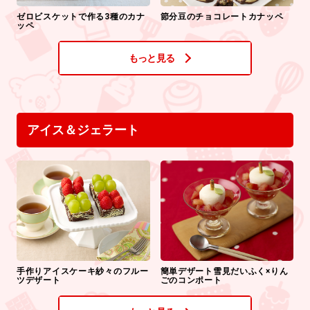
ゼロビスケットで作る3種のカナ
節分豆のチョコレートカナッペ
ッペ
もっと見る
アイス＆ジェラート
手作りアイスケーキ紗々のフルー
簡単デザート雪見だいふく×りん
ツデザート
ごのコンポート