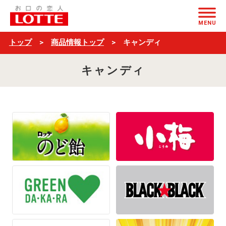
キ
ページの本文へ
ャ
MENU
ン
トップ
商品情報トップ
キャンディ
デ
キャンディ
ィ
商
品
一
覧