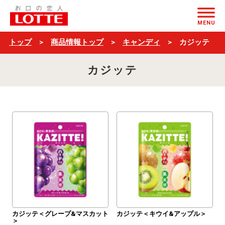
$ブ
ページの本文へ
ラ
MENU
ン
トップ
商品情報トップ
キャンディ
カジッテ
ド
カジッテ
名
＋
一
覧
$
カジッテ＜グレープ&マスカット
カジッテ＜キウイ&アップル＞
＞