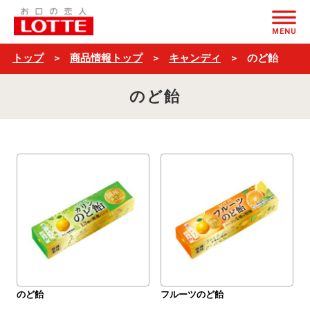
$ブ
ページの本文へ
ラ
MENU
ン
トップ
商品情報トップ
キャンディ
のど飴
ド
のど飴
名
＋
一
覧
$
のど飴
フルーツのど飴