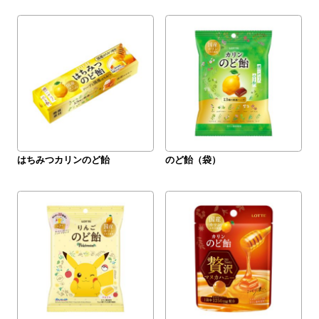
はちみつカリンのど飴
のど飴（袋）