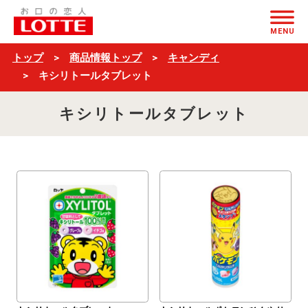
$ブ
ページの本文へ
ラ
MENU
ン
トップ
商品情報トップ
キャンディ
ド
キシリトールタブレット
名
キシリトールタブレット
＋
一
覧
$