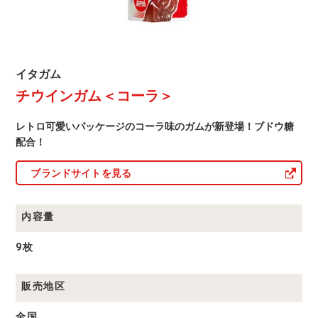
イ
イタガム
タ
チウインガム＜コーラ＞
ガ
ム
商
レトロ可愛いパッケージのコーラ味のガムが新登場！ブドウ糖
品
一
配合！
覧
ブランドサイトを見る
内容量
9枚
販売地区
全国