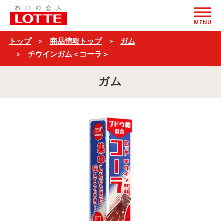
チ
ページの本文へ
ウ
MENU
イ
トップ
商品情報トップ
ガム
ン
チウインガム＜コーラ＞
ガ
ガム
ム
＜
コ
ー
ラ
＞