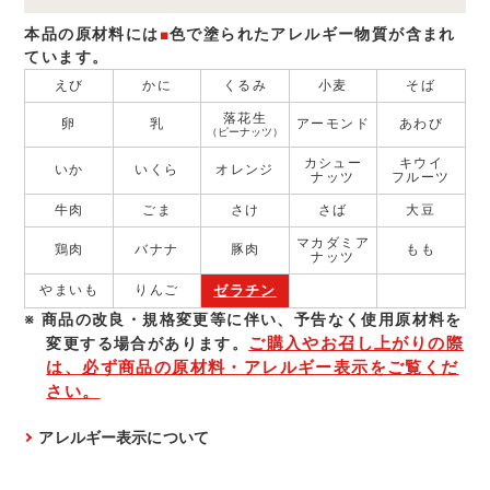
本品の原材料には
■
色で塗られたアレルギー物質が含まれ
ています。
えび
かに
くるみ
小麦
そば
落花生
卵
乳
アーモンド
あわび
（ピーナッツ）
カシュー
キウイ
いか
いくら
オレンジ
ナッツ
フルーツ
牛肉
ごま
さけ
さば
大豆
マカダミア
鶏肉
バナナ
豚肉
もも
ナッツ
ゼラチン
やまいも
りんご
商品の改良・規格変更等に伴い、予告なく使⽤原材料を
ご購入やお召し上がりの際
変更する場合があります。
は、必ず商品の原材料・アレルギー表示をご覧くだ
さい。
アレルギー表示について