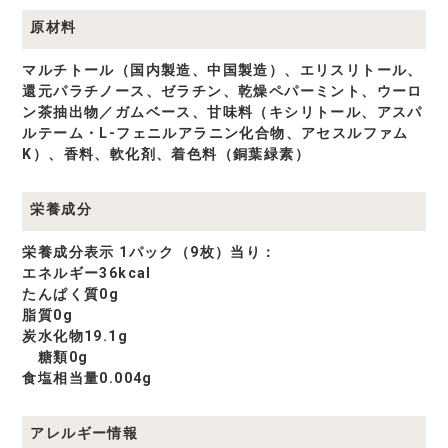
原材料
マルチトール（国内製造、中国製造）、エリスリトール、
還元パラチノース、ゼラチン、乾燥ペパーミント、ウーロ
ン茶抽出物／ガムベース、甘味料（キシリトール、アスパ
ルテーム・L-フェニルアラニン化合物、アセスルファム
K）、香料、軟化剤、着色料（銅葉緑素）
栄養成分
栄養成分表示 1パック（9枚）当り：
エネルギー36kcal
たんぱく質0g
脂質0g
炭水化物19.1g
糖類0g
食塩相当量0.004g
アレルギー情報