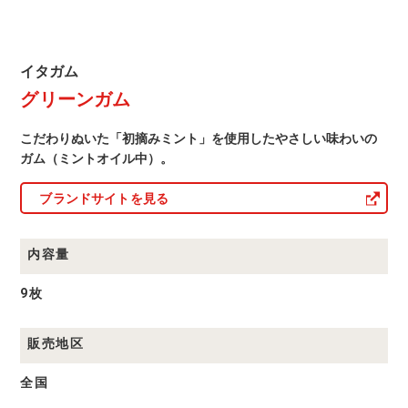
イ
イタガム
タ
グリーンガム
ガ
ム
商
こだわりぬいた「初摘みミント」を使用したやさしい味わいの
品
一
ガム（ミントオイル中）。
覧
ブランドサイトを見る
内容量
9枚
販売地区
全国