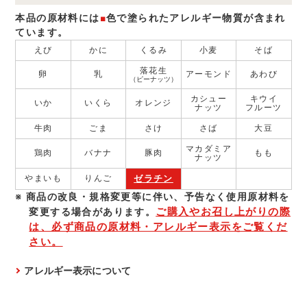
本品の原材料には
■
色で塗られたアレルギー物質が含まれ
ています。
えび
かに
くるみ
小麦
そば
落花生
卵
乳
アーモンド
あわび
（ピーナッツ）
カシュー
キウイ
いか
いくら
オレンジ
ナッツ
フルーツ
牛肉
ごま
さけ
さば
大豆
マカダミア
鶏肉
バナナ
豚肉
もも
ナッツ
ゼラチン
やまいも
りんご
商品の改良・規格変更等に伴い、予告なく使⽤原材料を
ご購入やお召し上がりの際
変更する場合があります。
は、必ず商品の原材料・アレルギー表示をご覧くだ
さい。
アレルギー表示について