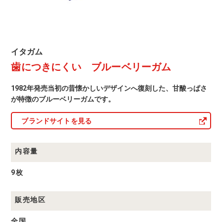
ム
イ
イタガム
タ
歯につきにくい ブルーベリーガム
ガ
ム
商
1982年発売当初の昔懐かしいデザインへ復刻した、甘酸っぱさ
品
一
が特徴のブルーベリーガムです。
覧
ブランドサイトを見る
内容量
9枚
販売地区
全国