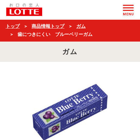
歯
ページの本文へ
に
MENU
つ
トップ
商品情報トップ
ガム
き
歯につきにくい ブルーベリーガム
に
ガム
く
い
ブ
ル
ー
ベ
リ
ー
ガ