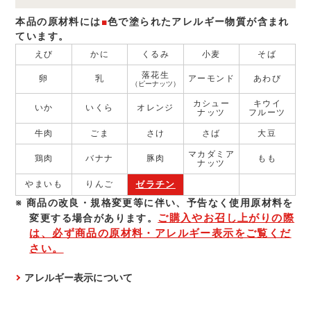
本品の原材料には
■
色で塗られたアレルギー物質が含まれ
ています。
えび
かに
くるみ
小麦
そば
落花生
卵
乳
アーモンド
あわび
（ピーナッツ）
カシュー
キウイ
いか
いくら
オレンジ
ナッツ
フルーツ
牛肉
ごま
さけ
さば
大豆
マカダミア
鶏肉
バナナ
豚肉
もも
ナッツ
ゼラチン
やまいも
りんご
商品の改良・規格変更等に伴い、予告なく使⽤原材料を
ご購入やお召し上がりの際
変更する場合があります。
は、必ず商品の原材料・アレルギー表示をご覧くだ
さい。
アレルギー表示について