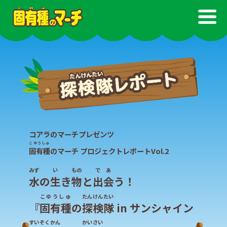
コアラのマーチプレゼンツ
こゆうしゅ
固有種
のマーチ プロジェクトレポートVol.2
みず
い
もの
であ
水
の
生
き
物
と
出会
う！
こゆうしゅ
たんけん
たい
『
固有種
の
探検
隊
in サンシャイン
すいぞくかん
かいさい