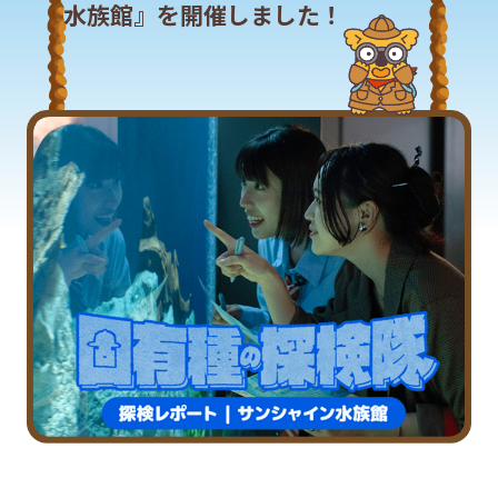
水族館
』を
開催
しました！