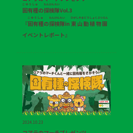
こゆうしゅ
たんけん
たい
固有種
の
探検
隊
Vol.3
こゆうしゅ
たんけん
たい
ひがしやまどうしょくぶつえん
『
固有種
の
探検
隊
in
東山動植物園
イベントレポート』
2024.10.23
コアラのマーチプレゼンツ