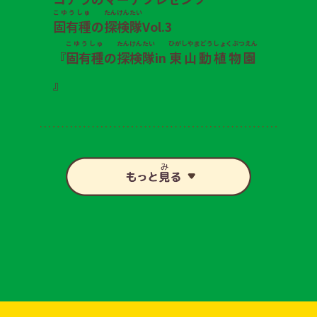
こゆうしゅ
たんけん
たい
固有種
の
探検
隊
Vol.3
こゆうしゅ
たんけん
たい
ひがしやまどうしょくぶつえん
『
固有種
の
探検
隊
in
東山動植物園
』