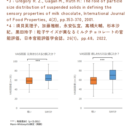
*3：Gregory R. Z., Gagan M., Ruth H.: The role of particle
size distribution of suspended solids in defining the
sensory properties of milk chocolate, International Journal
of Food Properties, 4(2), pp.353-370, 2001.
*4：須貝英理子，加藤雅樹，永安弘宜，髙橋大輔，杉本沙
紀，黒田玲子：粒子サイズが異なるミルクチョコレートの官
能評価，日本官能評価学会誌，26(1)，pp.48，2022．