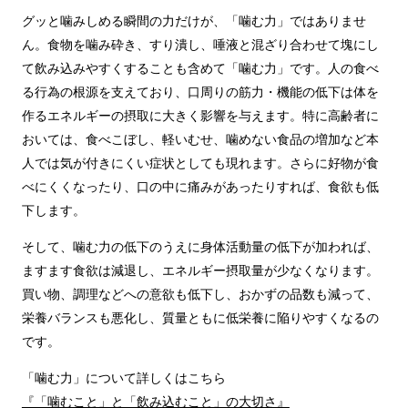
グッと噛みしめる瞬間の力だけが、「噛む力」ではありませ
ん。食物を噛み砕き、すり潰し、唾液と混ざり合わせて塊にし
て飲み込みやすくすることも含めて「噛む力」です。人の食べ
る行為の根源を支えており、口周りの筋力・機能の低下は体を
作るエネルギーの摂取に大きく影響を与えます。特に高齢者に
おいては、食べこぼし、軽いむせ、噛めない食品の増加など本
人では気が付きにくい症状としても現れます。さらに好物が食
べにくくなったり、口の中に痛みがあったりすれば、食欲も低
下します。
そして、噛む力の低下のうえに身体活動量の低下が加われば、
ますます食欲は減退し、エネルギー摂取量が少なくなります。
買い物、調理などへの意欲も低下し、おかずの品数も減って、
栄養バランスも悪化し、質量ともに低栄養に陥りやすくなるの
です。
「噛む力」について詳しくはこちら
『「噛むこと」と「飲み込むこと」の大切さ』