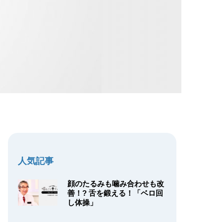
人気記事
顔のたるみも噛み合わせも改
善！? 舌を鍛える！「ベロ回
し体操」