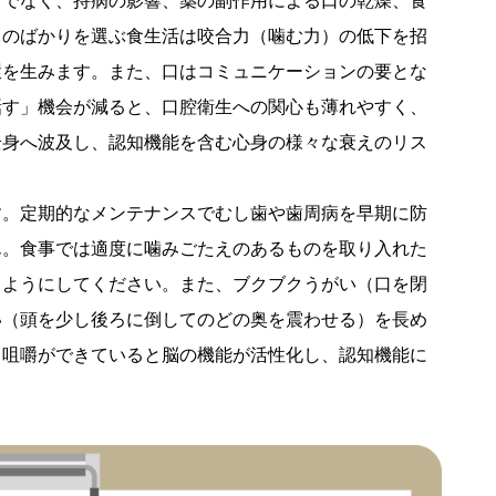
けでなく、持病の影響、薬の副作用による口の乾燥、食
ものばかりを選ぶ食生活は咬合力（噛む力）の低下を招
環を生みます。また、口はコミュニケーションの要とな
話す」機会が減ると、口腔衛生への関心も薄れやすく、
全身へ波及し、認知機能を含む心身の様々な衰えのリス
す。定期的なメンテナンスでむし歯や歯周病を早期に防
ん。食事では適度に噛みごたえのあるものを取り入れた
うようにしてください。また、ブクブクうがい（口を閉
い（頭を少し後ろに倒してのどの奥を震わせる）を長め
り咀嚼ができていると脳の機能が活性化し、認知機能に