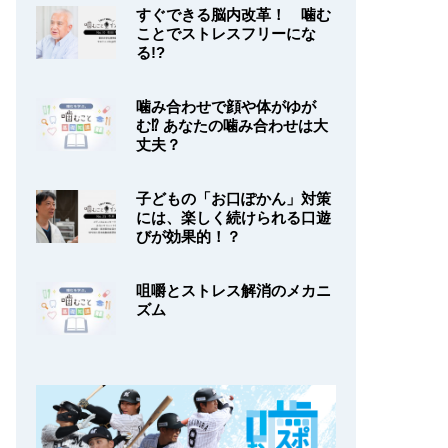
すぐできる脳内改革！ 噛む
ことでストレスフリーにな
る!?
噛み合わせで顔や体がゆが
む⁉ あなたの噛み合わせは大
丈夫？
子どもの「お口ぽかん」対策
には、楽しく続けられる口遊
びが効果的！？
咀嚼とストレス解消のメカニ
ズム