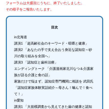
フォーラムは大盛況にうちに、終了いたしました。
その様子をご報告いたします。
目次
in北海道
講演1 「超高齢社会のキーワード・咀嚼と健康」
講演2 「あなたの手で支え合おう身近な認知症～砂
川の取り組みを全国へ」
講演3 「認知症と歯科治療」
エンディングトーク 「介護漫画家北川なつ＆介護家
族が語る介護と食の話」
家族だけで悩まず、認知症専門機関に相談を 武田氏
「認知症家族体験実話紹介～母さん！噛んで！食べ
て！」
in愛知
講演1 「大規模調査から見えてきた歯の健康と認知