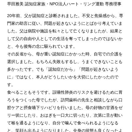
早田雅美 認知症家族・NPO法人ハート・リング運動 専務理事
20年前、父が認知症と診断されました。不安と焦燥感から、専
門家の助言に従い、問題が起きないようにとばかり考えていま
した。父は病院や施設を転々として亡くなりましたが、結果と
して父の自由や人としての生活を奪ってしまったのではないか
と、今も後悔の念に駆られています。
その反省から、母が重い認知症にかかった時、自宅での介護を
選択しました。もちろん失敗もするし、うまくできないことも
多かったです。でも「認知症だから」「問題が起きないよう
に」ではなく、本人がどうしたいかを大切にしたかったので
す。
食べることもそうです。誤嚥性肺炎のリスクを避けるために胃
ろうをつくった母でしたが、訪問歯科の先生と相談しながら口
腔ケアと摂食嚥下リハビリを行いました。母の好物の甘酒をゼ
リー状にしたり、おはぎを一口大に切ったり、次第に舌が動い
て喉を通るようになり、自分で噛んで食べられるようになる
と、笑顔も出るようになりました。全身の状態も良くなったよ