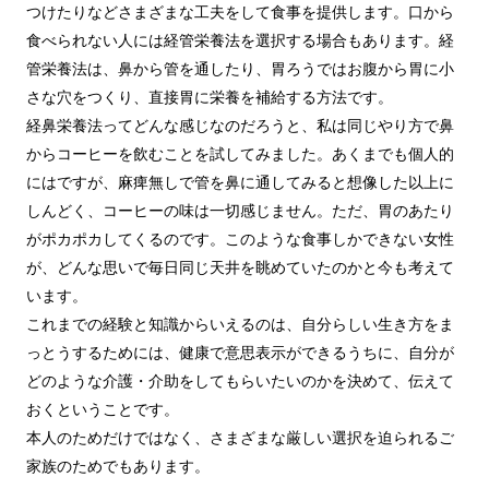
つけたりなどさまざまな工夫をして食事を提供します。口から
食べられない人には経管栄養法を選択する場合もあります。経
管栄養法は、鼻から管を通したり、胃ろうではお腹から胃に小
さな穴をつくり、直接胃に栄養を補給する方法です。
経鼻栄養法ってどんな感じなのだろうと、私は同じやり方で鼻
からコーヒーを飲むことを試してみました。あくまでも個人的
にはですが、麻痺無しで管を鼻に通してみると想像した以上に
しんどく、コーヒーの味は一切感じません。ただ、胃のあたり
がポカポカしてくるのです。このような食事しかできない女性
が、どんな思いで毎日同じ天井を眺めていたのかと今も考えて
います。
これまでの経験と知識からいえるのは、自分らしい生き方をま
っとうするためには、健康で意思表示ができるうちに、自分が
どのような介護・介助をしてもらいたいのかを決めて、伝えて
おくということです。
本人のためだけではなく、さまざまな厳しい選択を迫られるご
家族のためでもあります。