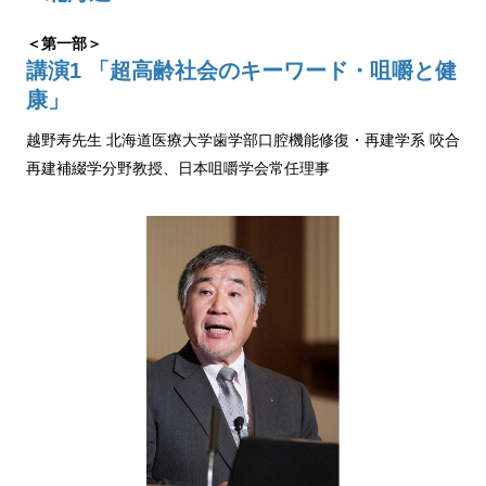
＜第一部＞
講演1 「超高齢社会のキーワード・咀嚼と健
康」
越野寿先生 北海道医療大学歯学部口腔機能修復・再建学系 咬合
再建補綴学分野教授、日本咀嚼学会常任理事