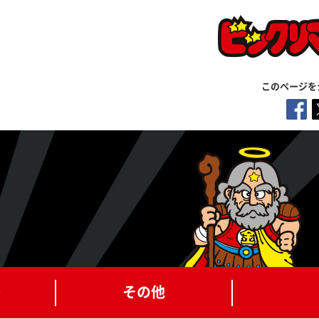
このページを
ト
その他