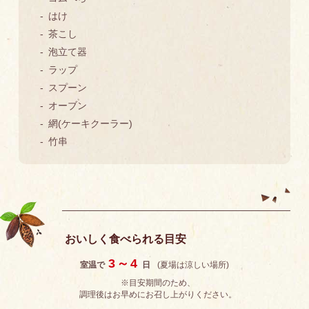
はけ
茶こし
泡立て器
ラップ
スプーン
オーブン
網(ケーキクーラー)
竹串
おいしく食べられる目安
3～4
室温で
日
(夏場は涼しい場所)
※目安期間のため、
調理後はお早めにお召し上がりください。