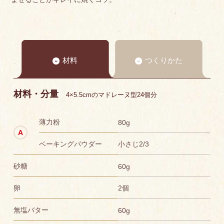
材料
つくりかた
材料・分量
4×5.5cmのマドレーヌ型24個分
薄力粉
80g
ベーキングパウダー
小さじ2/3
砂糖
60g
卵
2個
無塩バター
60g