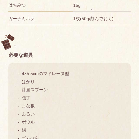
はちみつ
15g
ガーナミルク
1枚(50g/刻んでおく)
必要な道具
4×5.5cmのマドレーヌ型
はかり
計量スプーン
包丁
まな板
ふるい
ボウル
鍋
ゴムべら