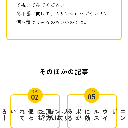
で覗いてみてください。
冬本番に向けて、カリンシロップやカリン
酒を漬けてみるのもいいのでは。
そのほかの記事
その
その
05
02
！
使
わ
れ
て
いる
も
？
漢
方
に
は
カ
リ
ン
あ
る
っ
て
ほ
ん
と
が
ウ
イ
ル
ス
に
効
果
ザ