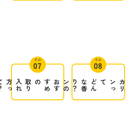
その
その
07
08
？
取
り
入
れ
方
っ
て
の
お
す
す
め
の
？
カ
リ
ン
ど
ん
な
香
り
て
カ
リ
ン
っ