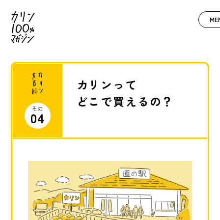
ME
カリンって
どこで買えるの？
その
04