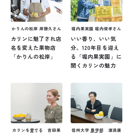
かりんの松岸 岸勝久さん
堀内果実園 堀内俊孝さん
カリンに魅了され店
いい香り、いい気
名を変えた果物店
分。120年目を迎え
「かりんの松岸」
る「堀内果実園」に
聞くカリンの魅力
信州大学 農学部 濵渦康
カリンを愛でる 吉田果