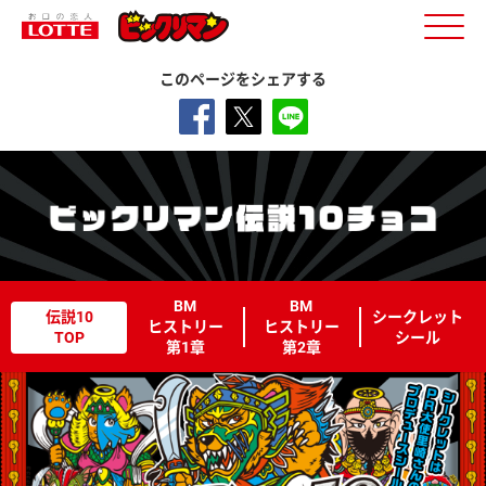
このページをシェアする
BM
BM
伝説10
シークレット
ヒストリー
ヒストリー
TOP
シール
第1章
第2章