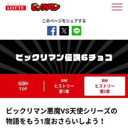
このページをシェアする
BM
BM
伝説6
ヒストリー
ヒストリー
TOP
第1章
第2章
ビックリマン悪魔VS天使シリーズの
物語をもう1度おさらいしよう！