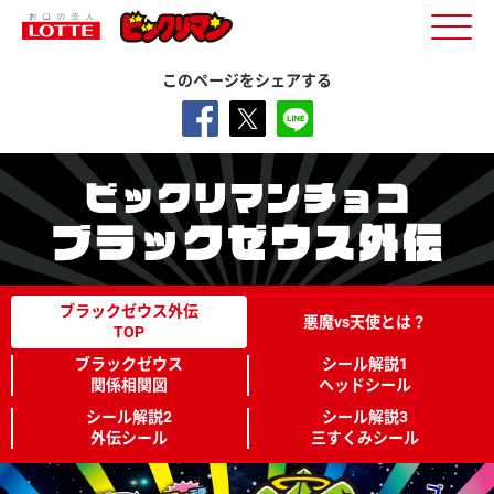
このページをシェアする
ブラックゼウス外伝
悪魔vs天使とは？
TOP
ブラックゼウス
シール解説1
関係相関図
ヘッドシール
シール解説2
シール解説3
外伝シール
三すくみシール