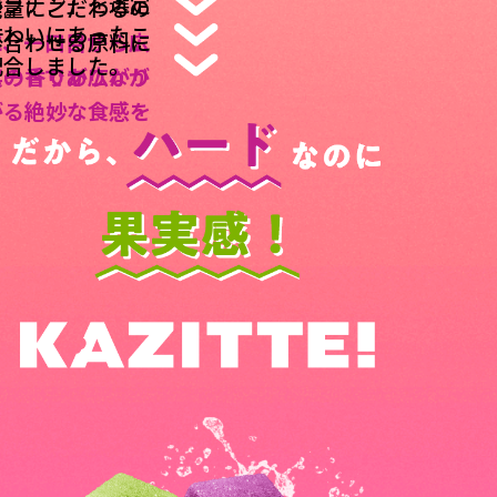
ゼラチン」を選定
発。
や量にこだわるの
味わいにあったこ
に、一口目から広
み合わせる原料に
配合しました。
実の香りが広がり
ハードでありなが
がる絶妙な食感を