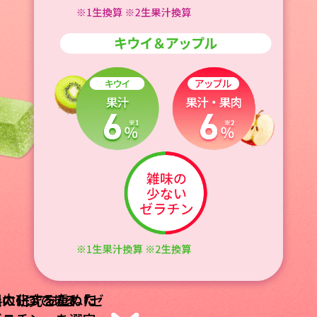
最大化するために
めに研究を重ねた
の1つである「ゼ