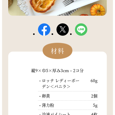
縦9×巾5×厚み3cm – 2コ分
ロッテ レディーボー
60g
デン＜バニラ＞
卵黄
2個
薄力粉
5g
冷凍パイシート
4枚