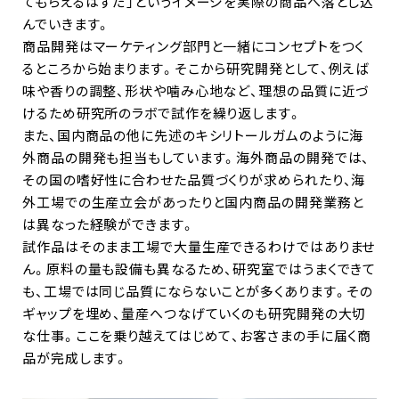
てもらえるはずだ」というイメージを実際の商品へ落とし込
んでいきます。
商品開発はマーケティング部門と一緒にコンセプトをつく
るところから始まります。そこから研究開発として、例えば
味や香りの調整、形状や噛み心地など、理想の品質に近づ
けるため研究所のラボで試作を繰り返します。
また、国内商品の他に先述のキシリトールガムのように海
外商品の開発も担当もしています。海外商品の開発では、
その国の嗜好性に合わせた品質づくりが求められたり、海
外工場での生産立会があったりと国内商品の開発業務と
は異なった経験ができます。
試作品はそのまま工場で大量生産できるわけではありませ
ん。原料の量も設備も異なるため、研究室ではうまくできて
も、工場では同じ品質にならないことが多くあります。その
ギャップを埋め、量産へつなげていくのも研究開発の大切
な仕事。ここを乗り越えてはじめて、お客さまの手に届く商
品が完成します。