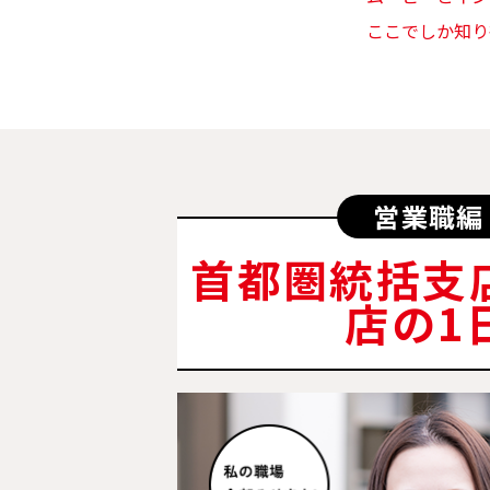
ここでしか知り
営業職編
首都圏統括支
店の1