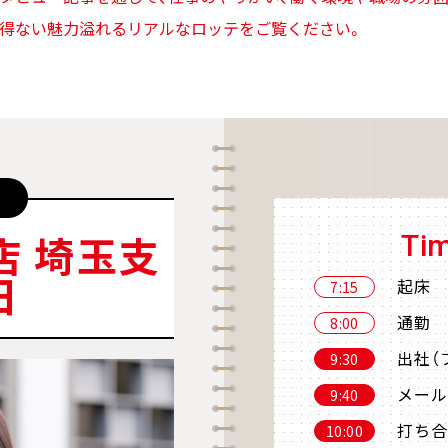
得ない魅力溢れるリアルなロッテをご覧ください。
店 埼玉支
Ti
日
起床
7:15
通勤
8:00
出社（
9:30
メール
9:40
打ち合
10:00