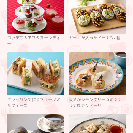
ロッテ苺のアフタヌーンティ
ガーナが入ったドーナツ2種
ー
フライパンで作るフルーツミ
爽やかレモンクリームのシチ
ルフィーユ
リア風カンノーリ