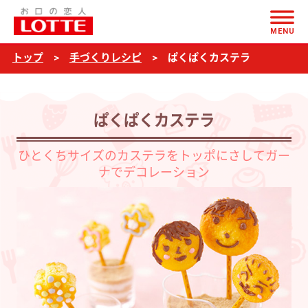
ページの本文へ
ぱ
MENU
く
トップ
手づくりレシピ
ぱくぱくカステラ
ぱ
く
カ
ぱくぱくカステラ
ス
テ
ひとくちサイズのカステラをトッポにさしてガー
ナでデコレーション
ラ