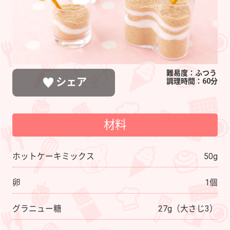
難易度：ふつう
シェア
調理時間：60分
材料
LINEで送る
ポストする
シェアする
ホットケーキミックス
50g
卵
1個
グラニュー糖
27g（大さじ3）