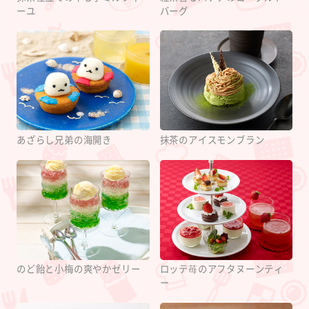
ーユ
バーグ
あざらし兄弟の海開き
抹茶のアイスモンブラン
のど飴と小梅の爽やかゼリー
ロッテ苺のアフタヌーンティ
ー