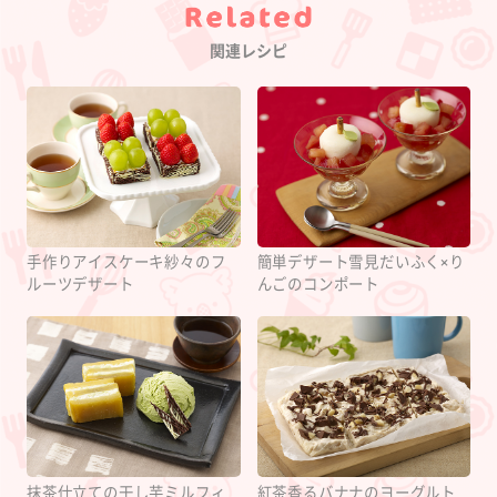
Category
関連レシピ
手作りアイスケーキ紗々のフ
簡単デザート雪見だいふく×り
ルーツデザート
んごのコンポート
抹茶仕立ての干し芋ミルフィ
紅茶香るバナナのヨーグルト