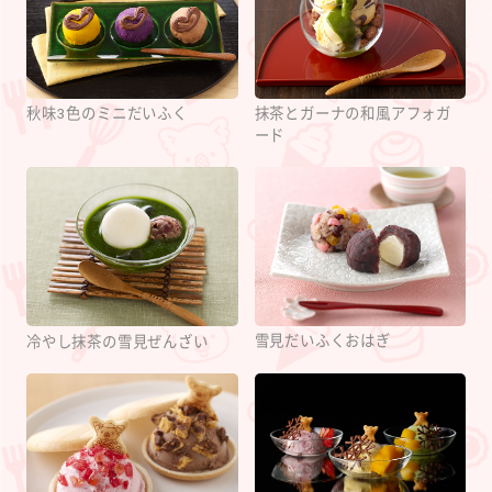
秋味3色のミニだいふく
抹茶とガーナの和風アフォガ
ード
雪見だいふくおはぎ
冷やし抹茶の雪見ぜんざい