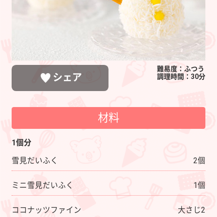
難易度：ふつう
シェア
調理時間：30分
材料
LINEで送る
ポストする
シェアする
1個分
雪見だいふく
2個
ミニ雪見だいふく
1個
ココナッツファイン
大さじ2