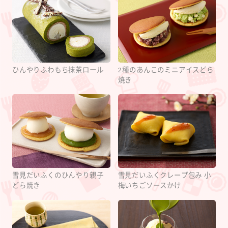
ひんやりふわもち抹茶ロール
2種のあんこのミニアイスどら
焼き
雪見だいふくのひんやり親子
雪見だいふくクレープ包み 小
どら焼き
梅いちごソースかけ