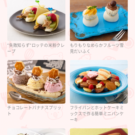
“失敗知らず”ロッテの米粉クレ
もりもりなめらかフルーツ雪
ープ
見だいふく
チョコレートバナナスプリッ
フライパンとホットケーキミ
ト
ックスで作る簡単ミニパンケ
ーキ