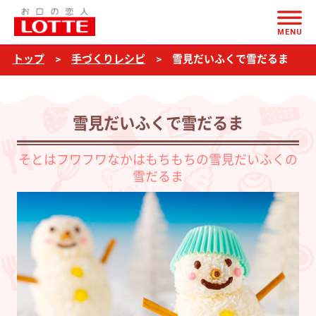
ページの本文へ
雪
MENU
見
トップ
手づくりレシピ
雪見だいふくで雪だるま
だ
い
ふ
雪見だいふくで雪だるま
く
で
そとはフワフワなかはもちもちの雪見だいふくの
雪だるま
雪
だ
る
ま