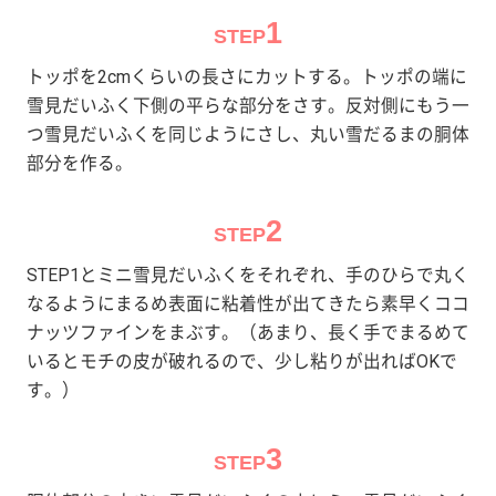
1
STEP
トッポを2cmくらいの長さにカットする。トッポの端に
雪見だいふく下側の平らな部分をさす。反対側にもう一
つ雪見だいふくを同じようにさし、丸い雪だるまの胴体
部分を作る。
2
STEP
STEP1とミニ雪見だいふくをそれぞれ、手のひらで丸く
なるようにまるめ表面に粘着性が出てきたら素早くココ
ナッツファインをまぶす。（あまり、長く手でまるめて
いるとモチの皮が破れるので、少し粘りが出ればOKで
す。）
3
STEP