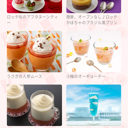
ロッテ苺のアフタヌーンティ
簡単、オーブンなし♪ロッテ
ー
かぼちゃのブラジル風プリン
うさぎの人参ムース
小梅のオーギョーチー