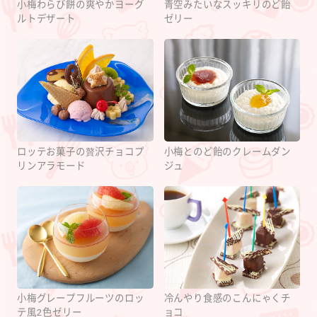
小梅わらび餅の爽やかヨーグ
青空みたいなスッキリのど飴
ルトデザート
ゼリー
ロッテお菓子の贅沢チョコプ
小梅とのど飴のクレームダン
リンアラモード
ジュ
小梅グレープフルーツのロッ
冷んやり食感のこんにゃくチ
テ風2色ゼリー
ョコ