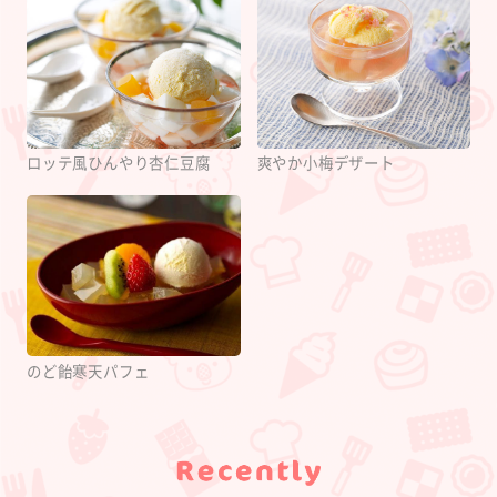
ロッテ風ひんやり杏仁豆腐
爽やか小梅デザート
のど飴寒天パフェ
Category