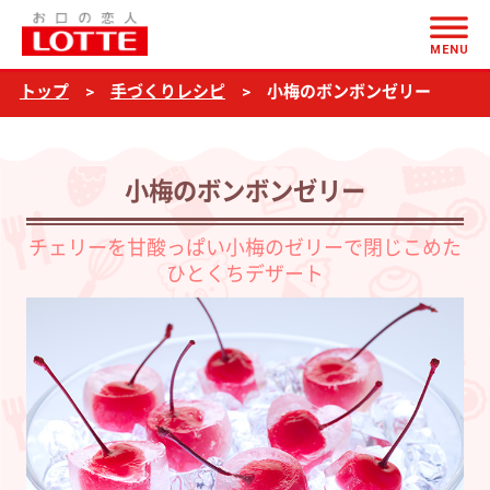
ページの本文へ
小
MENU
梅
トップ
手づくりレシピ
小梅のボンボンゼリー
の
ボ
ン
小梅のボンボンゼリー
ボ
ン
チェリーを甘酸っぱい小梅のゼリーで閉じこめた
ひとくちデザート
ゼ
リ
ー