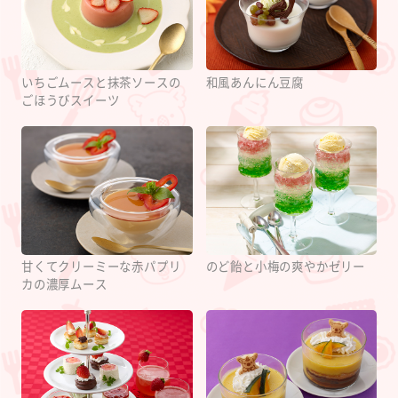
いちごムースと抹茶ソースの
和風あんにん豆腐
ごほうびスイーツ
甘くてクリーミーな赤パプリ
のど飴と小梅の爽やかゼリー
カの濃厚ムース