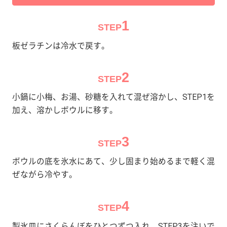
1
STEP
板ゼラチンは冷水で戻す。
2
STEP
小鍋に小梅、お湯、砂糖を入れて混ぜ溶かし、STEP1を
加え、溶かしボウルに移す。
3
STEP
ボウルの底を氷水にあて、少し固まり始めるまで軽く混
ぜながら冷やす。
4
STEP
製氷皿にさくらんぼをひとつずつ入れ、STEP3を注いで