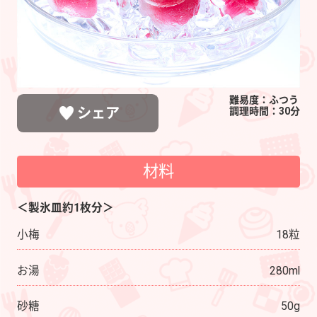
難易度：ふつう
シェア
調理時間：30分
材料
LINEで送る
ポストする
シェアする
＜製氷皿約1枚分＞
小梅
18粒
お湯
280ml
砂糖
50g