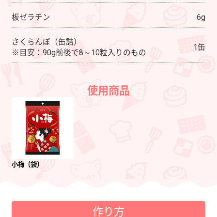
板ゼラチン
6g
さくらんぼ（缶詰）
1缶
※目安：90g前後で8～10粒入りのもの
使用商品
小梅（袋）
作り方