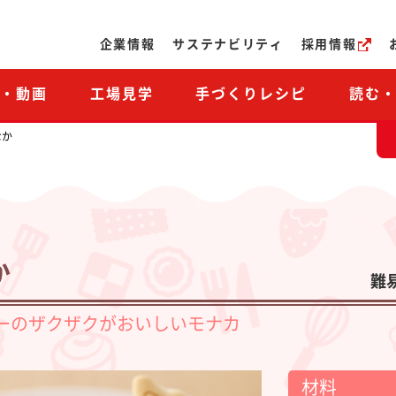
ページの本文へ
企業情報
サステナビリティ
採用情報
M・動画
工場見学
手づくりレシピ
読む
なか
か
難
ーのザクザクがおいしいモナカ
材料