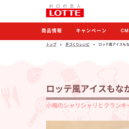
ロ
ッ
テ
商品情報
キャンペーン
C
風
ア
トップ
手づくりレシピ
ロッテ風アイスも
イ
ス
も
な
ロッテ風アイスもな
か
小梅のシャリシャリとクランキ