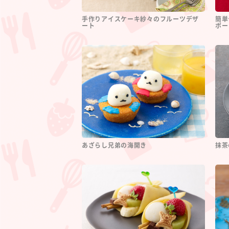
手作りアイスケーキ紗々のフルーツデザ
簡単
ート
ポー
あざらし兄弟の海開き
抹茶