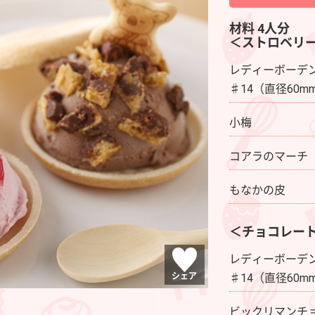
材料 4人分
＜ストロベリ
レディーボーデ
♯14（直径60
小梅
コアラのマーチ
もなかの皮
＜チョコレー
レディーボーデ
♯14（直径60
シェア
ビックリマンチ