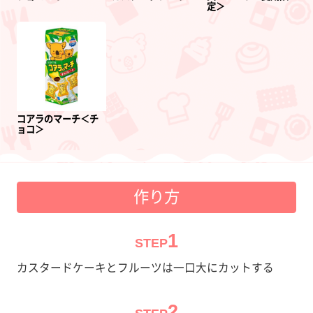
定＞
コアラのマーチ＜チ
ョコ＞
作り方
1
STEP
カスタードケーキとフルーツは一口大にカットする
2