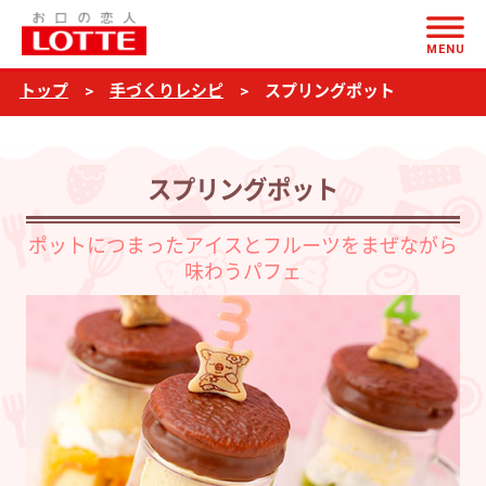
ページの本文へ
ス
MENU
プ
トップ
手づくりレシピ
スプリングポット
リ
ン
グ
スプリングポット
ポ
ッ
ポットにつまったアイスとフルーツをまぜながら
味わうパフェ
ト