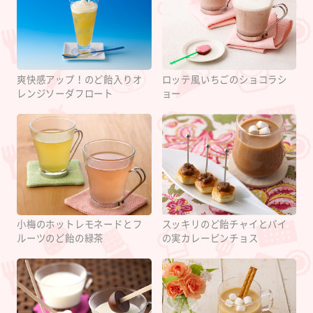
爽快感アップ！のど飴入りオ
ロッテ風いちごのショコラシ
レンジソーダフロート
ョー
小梅のホットレモネードとフ
スッキリのど飴チャイとパイ
ルーツのど飴の緑茶
の実カレーピンチョス