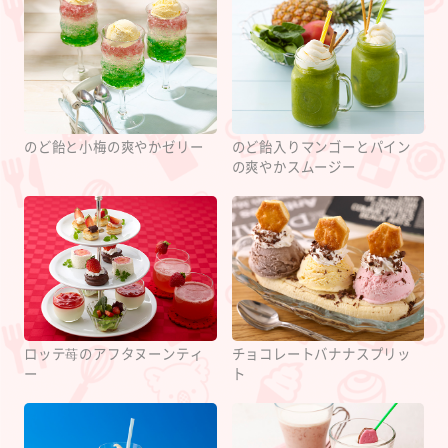
のど飴と小梅の爽やかゼリー
のど飴入りマンゴーとパイン
の爽やかスムージー
ロッテ苺のアフタヌーンティ
チョコレートバナナスプリッ
ー
ト