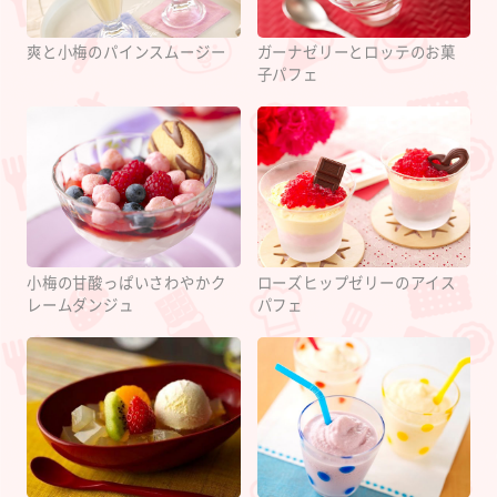
爽と小梅のパインスムージー
ガーナゼリーとロッテのお菓
子パフェ
小梅の甘酸っぱいさわやかク
ローズヒップゼリーのアイス
レームダンジュ
パフェ