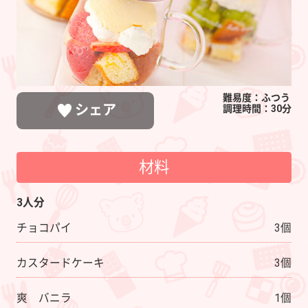
難易度：ふつう
シェア
調理時間：30分
材料
LINEで送る
ポストする
シェアする
3人分
チョコパイ
3個
カスタードケーキ
3個
爽 バニラ
1個