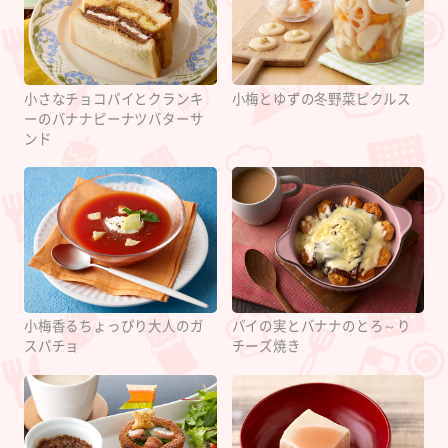
小さなチョコパイとクランキ
小梅とゆずの冬野菜ピクルス
ーのバナナピーナツバターサ
ンド
小梅香るちょっぴり大人のガ
パイの実とバナナのとろ～り
スパチョ
チーズ焼き