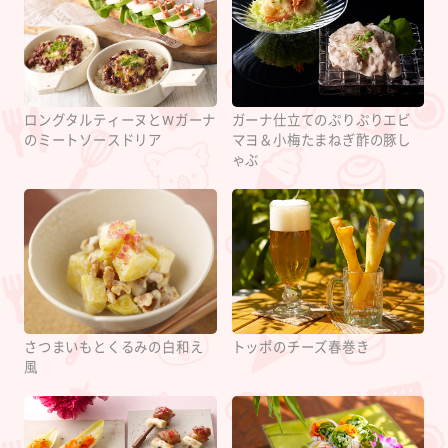
ロングタルティーヌとWガーナ
ガーナ仕立てのぷりぷりエビ
のミートソースドリア
マヨ＆小梅たまねぎ酢の豚し
ゃぶ
さつまいもとくるみの白和え
トッポのチーズ春巻き
風