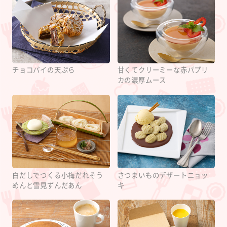
チョコパイの天ぷら
甘くてクリーミーな赤パプリ
カの濃厚ムース
白だしでつくる小梅だれそう
さつまいものデザートニョッ
めんと雪見ずんだあん
キ