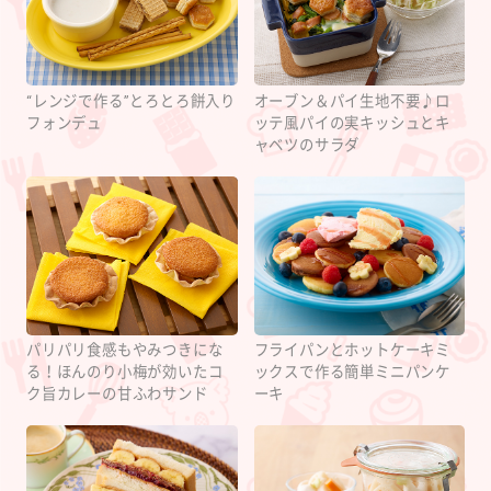
“レンジで作る”とろとろ餅入り
オーブン＆パイ生地不要♪ロ
フォンデュ
ッテ風パイの実キッシュとキ
ャベツのサラダ
パリパリ食感もやみつきにな
フライパンとホットケーキミ
る！ほんのり小梅が効いたコ
ックスで作る簡単ミニパンケ
ク旨カレーの甘ふわサンド
ーキ