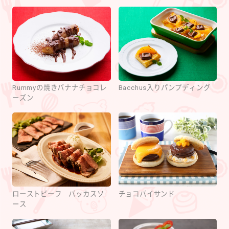
Rummyの焼きバナナチョコレ
Bacchus入りパンプディング
ーズン
ローストビーフ バッカスソ
チョコパイサンド
ース