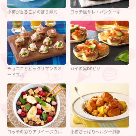
小梅が香るこいのぼり寿司
ロッテ風サレ・パンケーキ
チョココとビックリマンのオ
パイの実DEピザ
ードブル
ロッテの彩りアサイーボウル
小梅さっぱりヘルシー酢豚