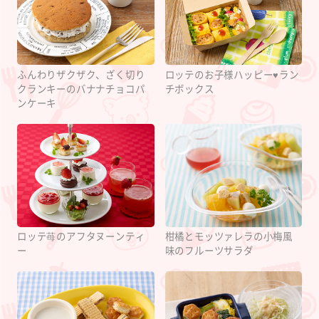
ふんわりザクザク、ざく切り
ロッテのお子様ハッピー♥ラン
クランキーのバナナチョコパ
チボックス
ンケーキ
ロッテ苺のアフタヌーンティ
柑橘とモッツァレラの小梅風
ー
味のフルーツサラダ