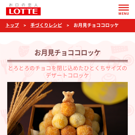
ページの本文へ
お
MENU
月
トップ
手づくりレシピ
お月見チョココロッケ
見
チ
ョ
お月見チョココロッケ
コ
コ
とろとろのチョコを閉じ込めたひとくちサイズの
デザートコロッケ
ロ
ッ
ケ