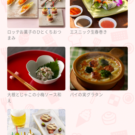
ロッテお菓子のひとくちおつ
エスニック生春巻き
まみ
大根とじゃこの小梅ソース和
パイの実グラタン
え