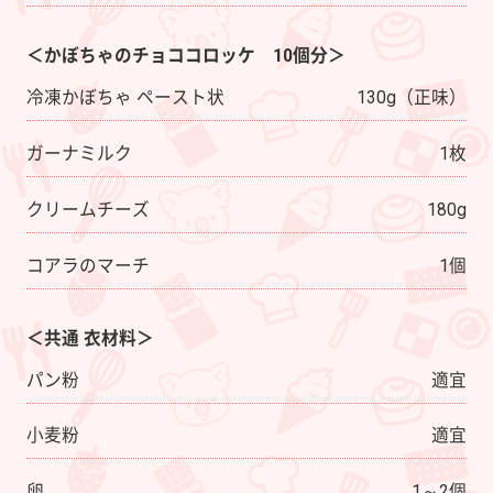
＜かぼちゃのチョココロッケ 10個分＞
冷凍かぼちゃ ペースト状
130g（正味）
ガーナミルク
1枚
クリームチーズ
180g
コアラのマーチ
1個
＜共通 衣材料＞
パン粉
適宜
小麦粉
適宜
卵
1～2個