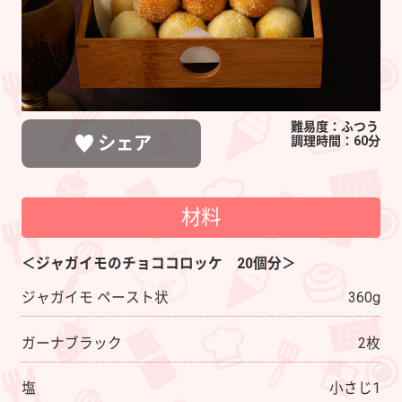
難易度：ふつう
シェア
調理時間：60分
材料
LINEで送る
ポストする
シェアする
＜ジャガイモのチョココロッケ 20個分＞
ジャガイモ ペースト状
360g
ガーナブラック
2枚
塩
小さじ1