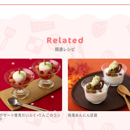
Category
関連レシピ
デザート雪見だいふく×りんごのコン
和風あんにん豆腐
ト