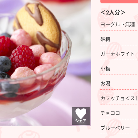
＜2人分＞
ヨーグルト無糖
砂糖
ガーナホワイト
小梅
お湯
カプッチョ＜ス
チョココ
シェア
ブルーベリー