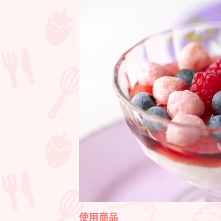
レ
ー
ム
ダ
ン
ジ
ュ
使用商品