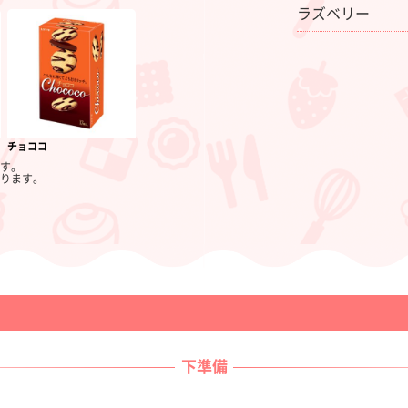
ラズベリー
チョココ
す。
ります。
下準備