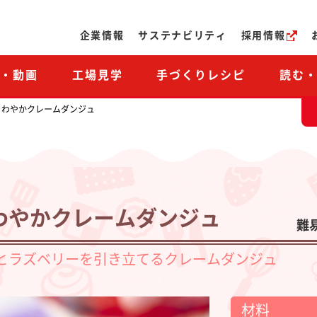
ページの本文へ
企業情報
サステナビリティ
採用情報
M・動画
工場見学
手づくりレシピ
読む
さわやかクレームダンジュ
わやかクレームダンジュ
難
とラズベリーを引き立てるクレームダンジュ
材料