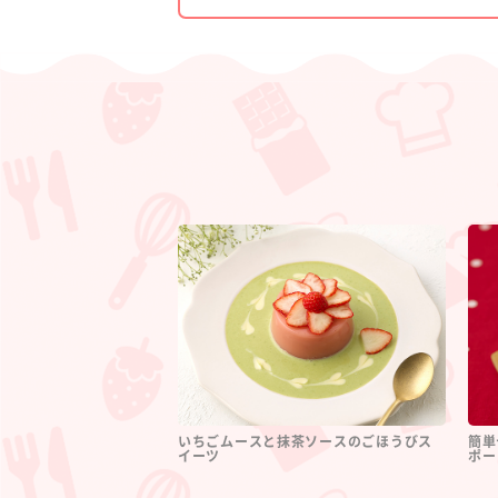
いちごムースと抹茶ソースのごほうびス
簡単
イーツ
ポー