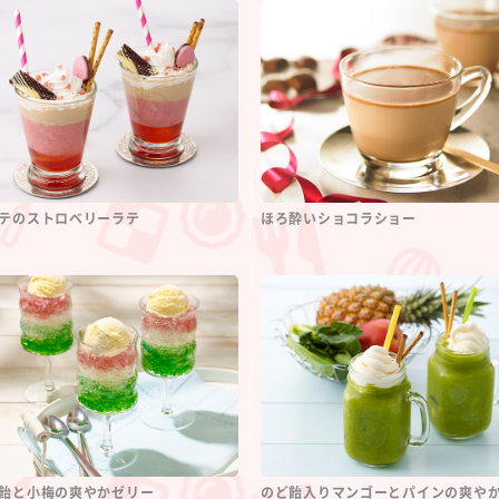
テのストロベリーラテ
ほろ酔いショコラショー
飴と小梅の爽やかゼリー
のど飴入りマンゴーとパインの爽や