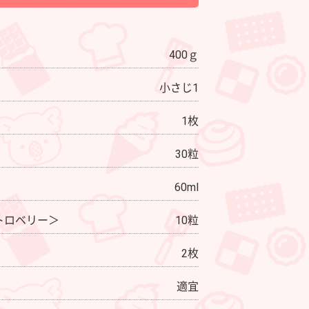
400ｇ
小さじ1
1枚
30粒
60ml
トロベリー＞
10粒
2枚
適宜