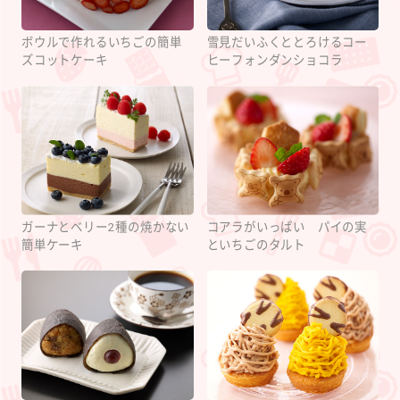
ボウルで作れるいちごの簡単
雪見だいふくととろけるコー
ズコットケーキ
ヒーフォンダンショコラ
ガーナとベリー2種の焼かない
コアラがいっぱい パイの実
簡単ケーキ
といちごのタルト