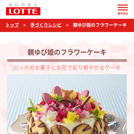
ページの本文へ
親
MENU
ゆ
トップ
手づくりレシピ
親ゆび姫のフラワーケーキ
び
姫
の
親ゆび姫のフラワーケーキ
フ
ラ
ロッテのお菓子とお花で彩り鮮やかなケーキ
ワ
ー
ケ
ー
キ