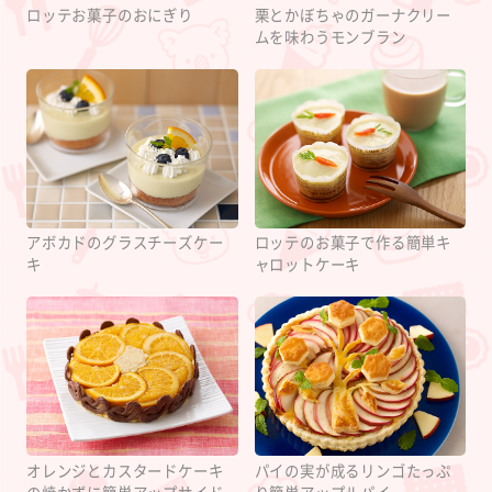
ロッテお菓子のおにぎり
栗とかぼちゃのガーナクリー
ムを味わうモンブラン
アボカドのグラスチーズケー
ロッテのお菓子で作る簡単キ
キ
ャロットケーキ
オレンジとカスタードケーキ
パイの実が成るリンゴたっぷ