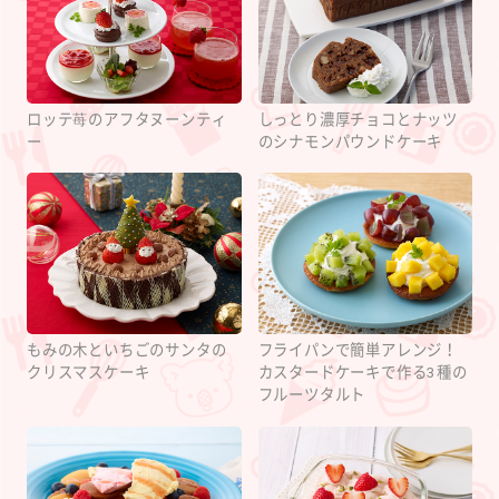
ロッテ苺のアフタヌーンティ
しっとり濃厚チョコとナッツ
ー
のシナモンパウンドケーキ
もみの木といちごのサンタの
フライパンで簡単アレンジ！
クリスマスケーキ
カスタードケーキで作る3種の
フルーツタルト