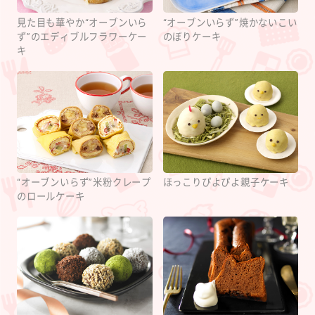
見た目も華やか“オーブンいら
“オーブンいらず”焼かないこい
ず”のエディブルフラワーケー
のぼりケーキ
キ
“オーブンいらず”米粉クレープ
ほっこりぴよぴよ親子ケーキ
のロールケーキ