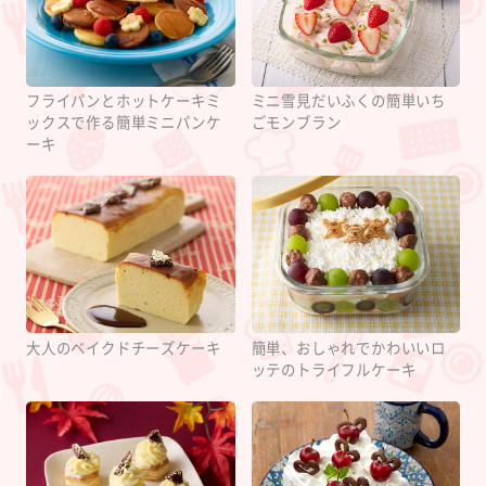
フライパンとホットケーキミ
ミニ雪見だいふくの簡単いち
ックスで作る簡単ミニパンケ
ごモンブラン
ーキ
大人のベイクドチーズケーキ
簡単、おしゃれでかわいいロ
ッテのトライフルケーキ