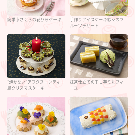
簡単♪さくらの花びらケーキ
手作りアイスケーキ紗々のフ
ルーツデザート
“焼かない”アフタヌーンティー
抹茶仕立ての干し芋ミルフィ
風クリスマスケーキ
ーユ