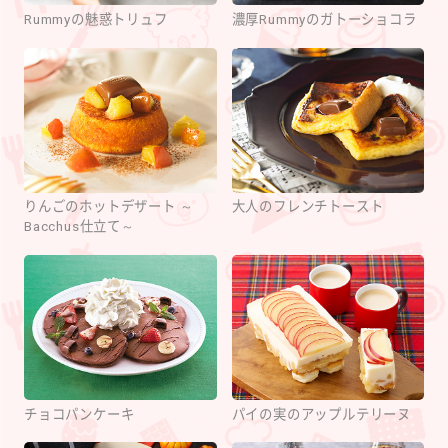
Rummyの魅惑トリュフ
濃厚Rummyのガトーショコラ
りんごのホットデザート ～
大人のフレンチトースト
Bacchus仕立て～
チョコパンケーキ
パイの実のアップルテリーヌ