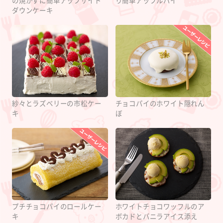
の焼かずに簡単アップサイド
り簡単アップルパイ
ダウンケーキ
紗々とラズベリーの市松ケー
チョコパイのホワイト隠れん
キ
ぼ
プチチョコパイのロールケー
ホワイトチョコワッフルのア
キ
ボカドとバニラアイス添え