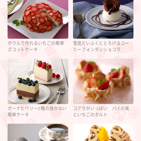
ボウルで作れるいちごの簡単
雪見だいふくととろけるコー
ズコットケーキ
ヒーフォンダンショコラ
ガーナとベリー2種の焼かない
コアラがいっぱい パイの実
簡単ケーキ
といちごのタルト