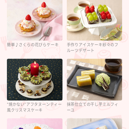
簡単♪さくらの花びらケーキ
手作りアイスケーキ紗々のフ
ルーツデザート
“焼かない”アフタヌーンティー
抹茶仕立ての干し芋ミルフィ
風クリスマスケーキ
ーユ