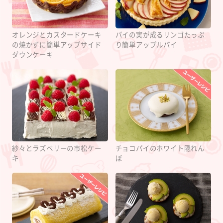
オレンジとカスタードケーキ
パイの実が成るリンゴたっぷ
の焼かずに簡単アップサイド
り簡単アップルパイ
ダウンケーキ
紗々とラズベリーの市松ケー
チョコパイのホワイト隠れん
キ
ぼ