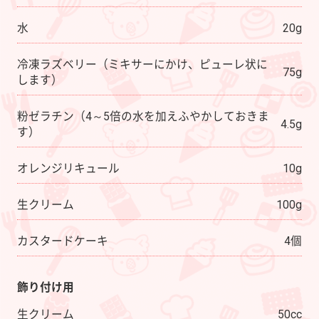
水
20g
冷凍ラズベリー（ミキサーにかけ、ピューレ状に
75g
します）
粉ゼラチン（4～5倍の水を加えふやかしておきま
4.5g
す）
オレンジリキュール
10g
生クリーム
100g
カスタードケーキ
4個
飾り付け用
生クリーム
50cc