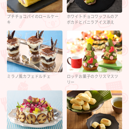
プチチョコパイのロールケー
ホワイトチョコワッフルのア
キ
ボカドとバニラアイス添え
ミラノ風カフェドルチェ
ロッテお菓子のクリスマスツ
リー