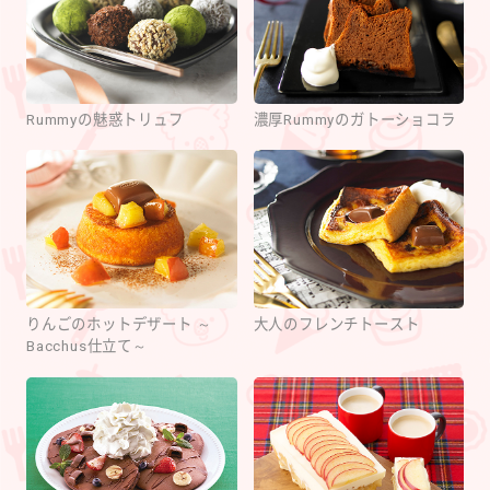
Rummyの魅惑トリュフ
濃厚Rummyのガトーショコラ
りんごのホットデザート ～
大人のフレンチトースト
Bacchus仕立て～