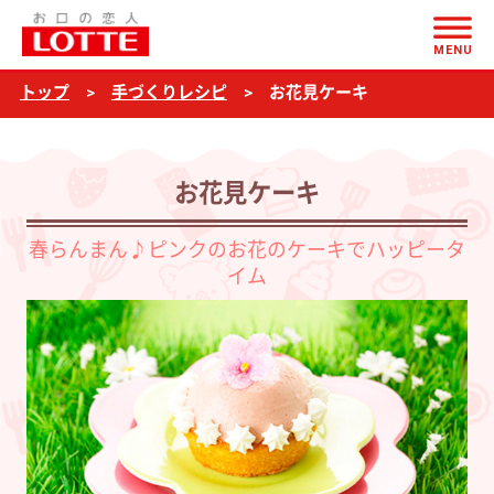
ページの本文へ
お
MENU
花
トップ
手づくりレシピ
お花見ケーキ
見
ケ
ー
お花見ケーキ
キ
春らんまん♪ピンクのお花のケーキでハッピータ
イム