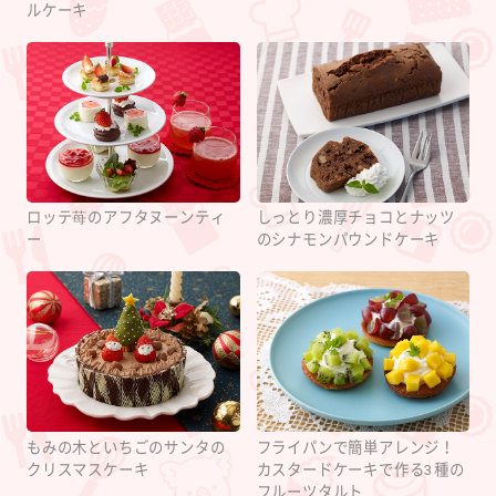
ルケーキ
ロッテ苺のアフタヌーンティ
しっとり濃厚チョコとナッツ
ー
のシナモンパウンドケーキ
もみの木といちごのサンタの
フライパンで簡単アレンジ！
クリスマスケーキ
カスタードケーキで作る3種の
フルーツタルト