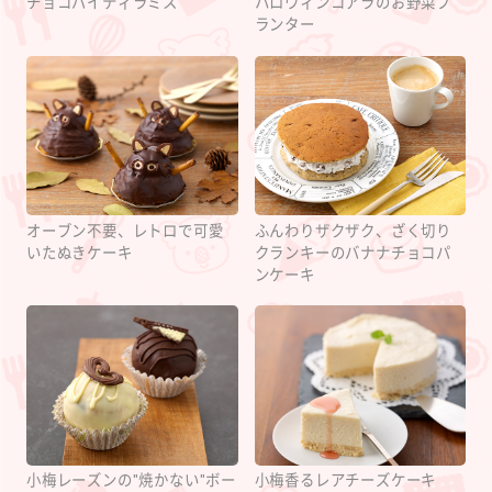
チョコパイティラミス
ハロウィンコアラのお野菜プ
ランター
オーブン不要、レトロで可愛
ふんわりザクザク、ざく切り
いたぬきケーキ
クランキーのバナナチョコパ
ンケーキ
小梅レーズンの"焼かない"ボー
小梅香るレアチーズケーキ