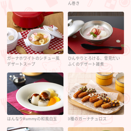
ん巻き
ガーナホワイトのシチュー風
ひんやりとろける、雪見だい
デザートスープ
ふくのデザート雑煮
はんなりRummyの和風白玉
3種のガーナチュロス