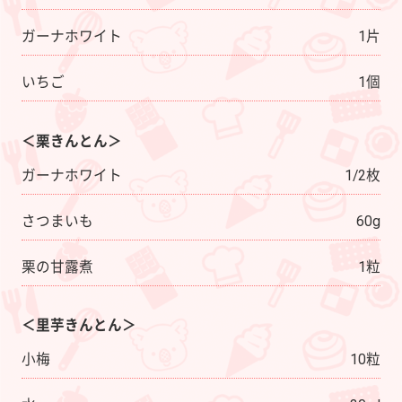
ガーナホワイト
1片
いちご
1個
＜栗きんとん＞
ガーナホワイト
1/2枚
さつまいも
60g
栗の甘露煮
1粒
＜里芋きんとん＞
小梅
10粒