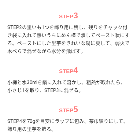
3
STEP
STEP2の里いも1つを飾り用に残し、残りをチャック付
き袋に入れて熱いうちにめん棒で潰してペースト状にす
る。ペーストにした里芋をきれいな鍋に戻して、弱火で
木べらで混ぜながら水分を飛ばす。
4
STEP
小梅と水30mlを鍋に入れて溶かし、粗熱が取れたら、
小さじ1を取り、STEP3に混ぜる。
5
STEP
STEP4を70gを目安にラップに包み、茶巾絞りにして、
飾り用の里芋を飾る。