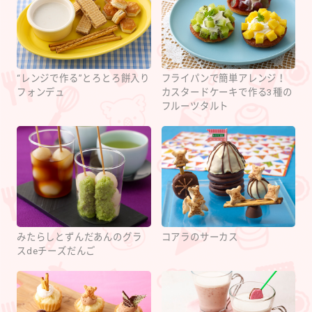
“レンジで作る”とろとろ餅入り
フライパンで簡単アレンジ！
フォンデュ
カスタードケーキで作る3種の
フルーツタルト
みたらしとずんだあんのグラ
コアラのサーカス
スdeチーズだんご