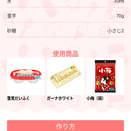
水
30ml
里芋
70g
砂糖
小さじ2
使用商品
雪見だいふく
ガーナホワイト
小梅（袋）
作り方