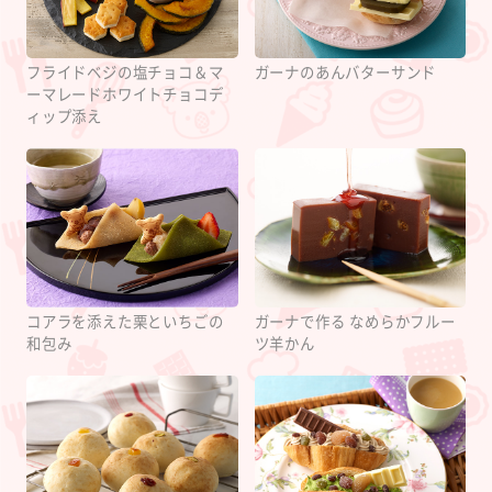
フライドベジの塩チョコ＆マ
ガーナのあんバターサンド
ーマレードホワイトチョコデ
ィップ添え
コアラを添えた栗といちごの
ガーナで作る なめらかフルー
和包み
ツ羊かん