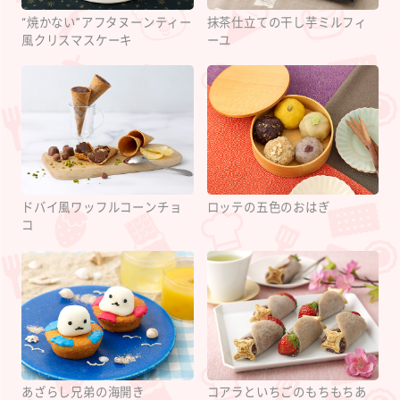
“焼かない”アフタヌーンティー
抹茶仕立ての干し芋ミルフィ
風クリスマスケーキ
ーユ
ドバイ風ワッフルコーンチョ
ロッテの五色のおはぎ
コ
あざらし兄弟の海開き
コアラといちごのもちもちあ