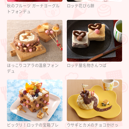
秋のフルーツ ガーナヨーグル
ロッテ花びら餅
トフォンデュ
ほっこりコアラの温泉フォン
ロッテ屋名物きんつば
デュ
ウサギとカメのチョコかけっ
ビックリ！ロッテの宝箱ブレ