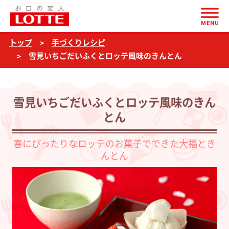
ページの本文へ
雪
MENU
見
トップ
手づくりレシピ
い
雪見いちごだいふくとロッテ風味のきんとん
ち
ご
だ
雪見いちごだいふくとロッテ風味のきん
い
とん
ふ
春にぴったりなロッテのお菓子でできた大福とき
く
んとん
と
ロ
ッ
テ