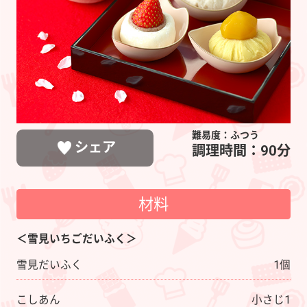
風
味
の
き
ん
と
ん
難易度：ふつう
シェア
調理時間：90分
材料
LINEで送る
ポストする
シェアする
＜雪見いちごだいふく＞
雪見だいふく
1個
こしあん
小さじ1