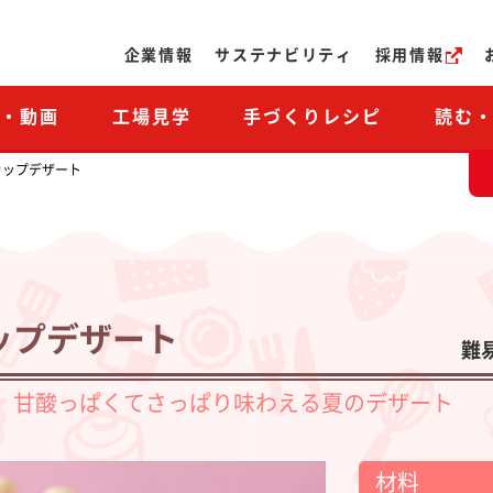
ページの本文へ
企業情報
サステナビリティ
採用情報
M・動画
工場見学
手づくりレシピ
読む
カップデザート
ップデザート
難
、甘酸っぱくてさっぱり味わえる夏のデザート
材料