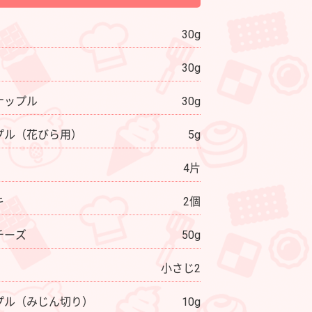
30g
30g
ナップル
30g
プル（花びら用）
5g
4片
キ
2個
チーズ
50g
小さじ2
プル（みじん切り）
10g