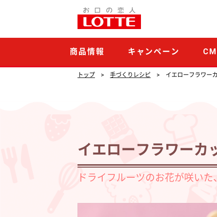
イ
エ
ロ
商品情報
キャンペーン
C
ー
フ
トップ
手づくりレシピ
イエローフラワー
ラ
ワ
ー
カ
イエローフラワーカ
ッ
プ
ドライフルーツのお花が咲いた
デ
ザ