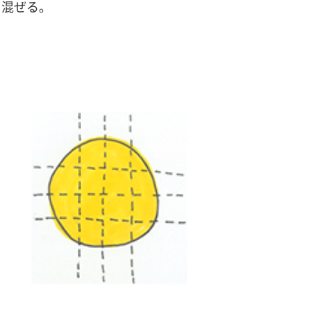
て混ぜる。