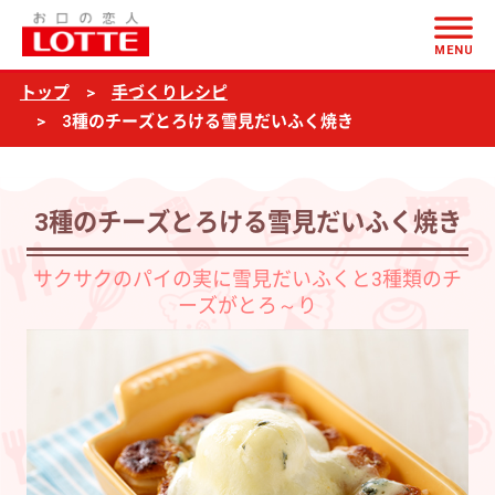
ページの本文へ
3
MENU
種
トップ
手づくりレシピ
の
3種のチーズとろける雪見だいふく焼き
チ
ー
ズ
3種のチーズとろける雪見だいふく焼き
と
サクサクのパイの実に雪見だいふくと3種類のチ
ろ
ーズがとろ～り
け
る
雪
見
だ