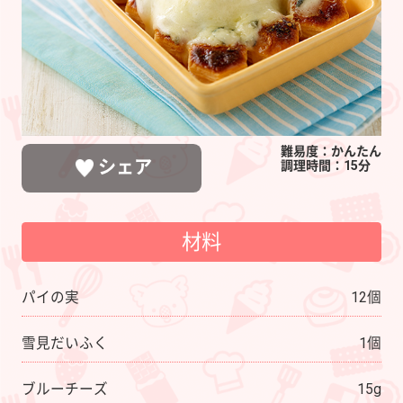
い
ふ
く
焼
き
難易度：かんたん
シェア
調理時間：15分
材料
LINEで送る
ポストする
シェアする
パイの実
12個
雪見だいふく
1個
ブルーチーズ
15g