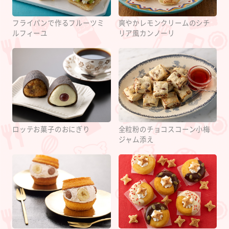
フライパンで作るフルーツミ
爽やかレモンクリームのシチ
ルフィーユ
リア風カンノーリ
ロッテお菓子のおにぎり
全粒粉のチョコスコーン小梅
ジャム添え